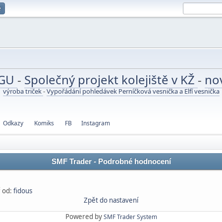
e
UGU
-
Společný projekt kolejiště v KŽ
-
no
výroba triček
-
Vypořádání pohledávek Perníčková vesnička a Elfí vesnička
Odkazy
Komiks
FB
Instagram
SMF Trader - Podrobné hodnocení
 od:
fidous
Zpět do nastavení
Powered by
SMF Trader System