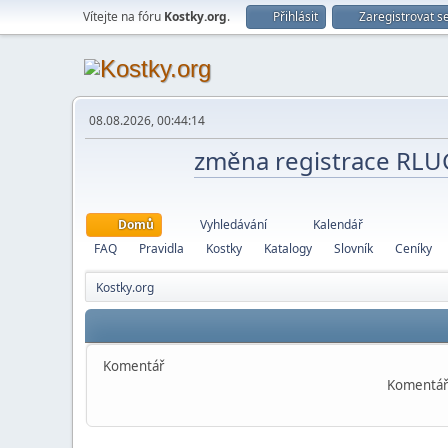
Vítejte na fóru
Kostky.org
.
Přihlásit
Zaregistrovat s
08.08.2026, 00:44:14
změna registrace RL
Domů
Vyhledávání
Kalendář
FAQ
Pravidla
Kostky
Katalogy
Slovník
Ceníky
Kostky.org
Komentář
Komentář