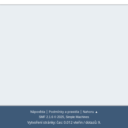
|
|
Nápověda
Podmínky a pravidla
Nahoru ▲
,
SMF 2.1.6 © 2025
Simple Machines
Vytvoření stránky: čas: 0.012 vteřin / dotazů: 9.