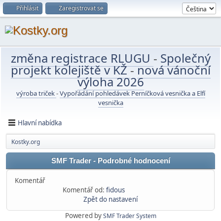
Přihlásit
Zaregistrovat se
změna registrace RLUGU
-
Společný
projekt kolejiště v KŽ
-
nová vánoční
výloha 2026
výroba triček
-
Vypořádání pohledávek Perníčková vesnička a Elfí
vesnička
Hlavní nabídka
Kostky.org
SMF Trader - Podrobné hodnocení
Komentář
Komentář od:
fidous
Zpět do nastavení
Powered by
SMF Trader System