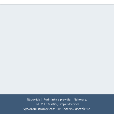
|
|
Nápověda
Podmínky a pravidla
Nahoru ▲
,
SMF 2.1.6 © 2025
Simple Machines
Vytvoření stránky: čas: 0.015 vteřin / dotazů: 12.