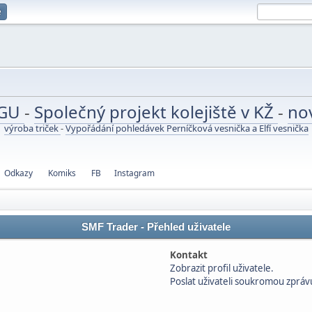
e
UGU
-
Společný projekt kolejiště v KŽ
-
no
výroba triček
-
Vypořádání pohledávek Perníčková vesnička a Elfí vesnička
Odkazy
Komiks
FB
Instagram
SMF Trader - Přehled uživatele
Kontakt
Zobrazit profil uživatele.
Poslat uživateli soukromou zpráv