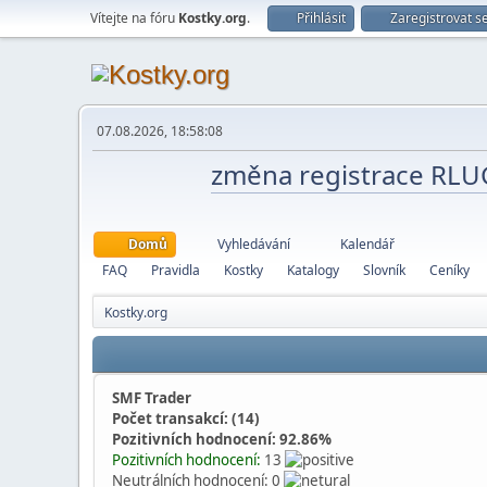
Vítejte na fóru
Kostky.org
.
Přihlásit
Zaregistrovat s
07.08.2026, 18:58:08
změna registrace RL
Domů
Vyhledávání
Kalendář
FAQ
Pravidla
Kostky
Katalogy
Slovník
Ceníky
Kostky.org
SMF Trader
Počet transakcí: (14)
Pozitivních hodnocení: 92.86%
Pozitivních hodnocení:
13
Neutrálních hodnocení: 0