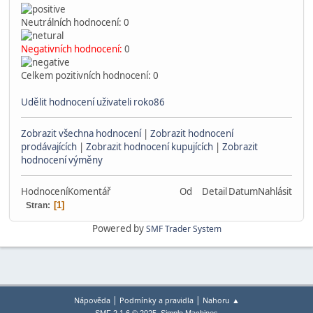
Neutrálních hodnocení: 0
Negativních hodnocení:
0
Celkem pozitivních hodnocení: 0
Udělit hodnocení uživateli roko86
Zobrazit všechna hodnocení
|
Zobrazit hodnocení
prodávajících
|
Zobrazit hodnocení kupujících
|
Zobrazit
hodnocení výměny
Hodnocení
Komentář
Od
Detail
Datum
Nahlásit
1
Stran
Powered by
SMF Trader System
|
|
Nápověda
Podmínky a pravidla
Nahoru ▲