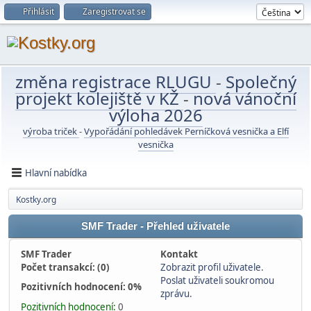
Přihlásit
Zaregistrovat se
změna registrace RLUGU
-
Společný
projekt kolejiště v KŽ
-
nová vánoční
výloha 2026
výroba triček
-
Vypořádání pohledávek Perníčková vesnička a Elfí
vesnička
Hlavní nabídka
Kostky.org
SMF Trader - Přehled uživatele
SMF Trader
Kontakt
Počet transakcí: (0)
Zobrazit profil uživatele.
Poslat uživateli soukromou
Pozitivních hodnocení: 0%
zprávu.
Pozitivních hodnocení:
0