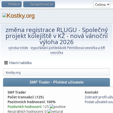
Přihlásit
Zaregistrovat se
změna registrace RLUGU
-
Společný
projekt kolejiště v KŽ
-
nová vánoční
výloha 2026
výroba triček
-
Vypořádání pohledávek Perníčková vesnička a Elfí
vesnička
Hlavní nabídka
Kostky.org
SMF Trader - Přehled uživatele
SMF Trader
Kontakt
Počet transakcí: (125)
Zobrazit profil uži
Pozitivních hodnocení: 100%
Poslat uživateli 
Pozitivních hodnocení:
125
Neutrálních hodnocení: 0