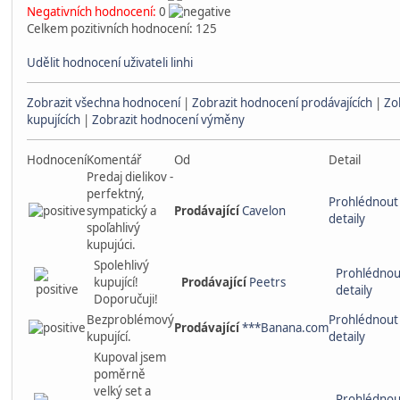
Negativních hodnocení:
0
Celkem pozitivních hodnocení: 125
Udělit hodnocení uživateli linhi
Zobrazit všechna hodnocení
|
Zobrazit hodnocení prodávajících
|
Zo
kupujících
|
Zobrazit hodnocení výměny
Hodnocení
Komentář
Od
Detail
Predaj dielikov -
perfektný,
Prohlédnout
sympatický a
Prodávající
Cavelon
detaily
spoľahlivý
kupujúci.
Spolehlivý
Prohlédnou
kupující!
Prodávající
Peetrs
detaily
Doporučuji!
Bezproblémový
Prohlédnout
Prodávající
***Banana.com
kupující.
detaily
Kupoval jsem
poměrně
velký set a
Prohlédnou