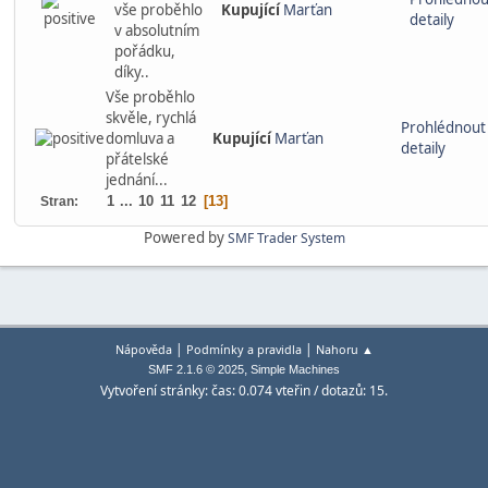
vše proběhlo
Kupující
Marťan
detaily
v absolutním
pořádku,
díky..
Vše proběhlo
skvěle, rychlá
Prohlédnout
domluva a
Kupující
Marťan
detaily
přátelské
jednání...
1
...
10
11
12
13
Stran
Powered by
SMF Trader System
|
|
Nápověda
Podmínky a pravidla
Nahoru ▲
,
SMF 2.1.6 © 2025
Simple Machines
Vytvoření stránky: čas: 0.074 vteřin / dotazů: 15.