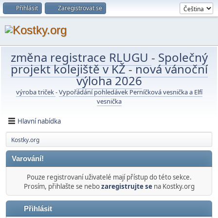
Přihlásit
Zaregistrovat se
změna registrace RLUGU
-
Společný
projekt kolejiště v KŽ
-
nová vánoční
výloha 2026
výroba triček
-
Vypořádání pohledávek Perníčková vesnička a Elfí
vesnička
Hlavní nabídka
Kostky.org
Varování!
Pouze registrovaní uživatelé mají přístup do této sekce.
Prosím, přihlašte se nebo
zaregistrujte se
na Kostky.org
Přihlásit