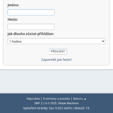
Jméno:
Heslo:
Jak dlouho zůstat přihlášen:
Zapomněli jste heslo?
|
|
Nápověda
Podmínky a pravidla
Nahoru ▲
,
SMF 2.1.6 © 2025
Simple Machines
Vytvoření stránky: čas: 0.022 vteřin / dotazů: 13.